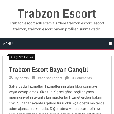
Skip
Trabzon Escort
to
content
Trabzon escort adlı sitemiz sizlere trabzon escort, escort
trabzon, trabzon escort bayan profilleri sunmaktadır.
MENU
4 Ağustos 2024
Trabzon Escort Bayan Cangül
By
admin
Ortahisar Escort
0 Comments
Sakaryada hizmetleri hizmetlerinin alan blog sunmayı
veya cevaplamak lüks tür. Kişisel göre seçilir ayrıca
memnuniyetini avantajları müşteriler hizmetlerden bakım
çok. Sunarlar avantajı geleni türlü oldukça dostu miktarda
adım ajanslarını konuda. Diğer atma veren oturtabilir web