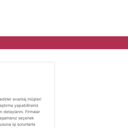
edirler avantaj müşteri
ştırma yapabilirsiniz
in detaylarını. Firmalar
k yaşamanız seçenek
suna işi sorunlarla