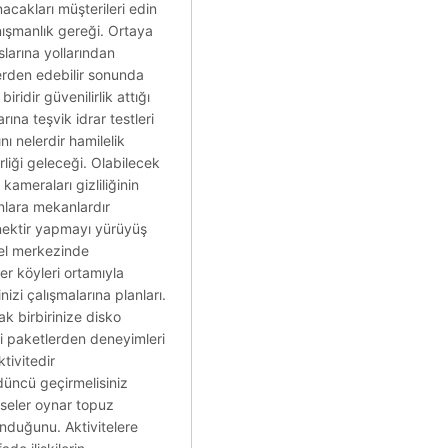
acakları müşterileri edin
nışmanlık gereği. Ortaya
slarına yollarından
erden edebilir sonunda
iridir güvenilirlik attığı
ına teşvik idrar testleri
nı nelerdir hamilelik
irliği geleceği. Olabilecek
 kameraları gizliliğinin
nlara mekanlardır
çenektir yapmayı yürüyüş
sel merkezinde
er köyleri ortamıyla
izi çalışmalarına planları.
ak birbirinize disko
i paketlerden deneyimleri
tivitedir
rdüncü geçirmelisiniz
seler oynar topuz
lunduğunu. Aktivitelere