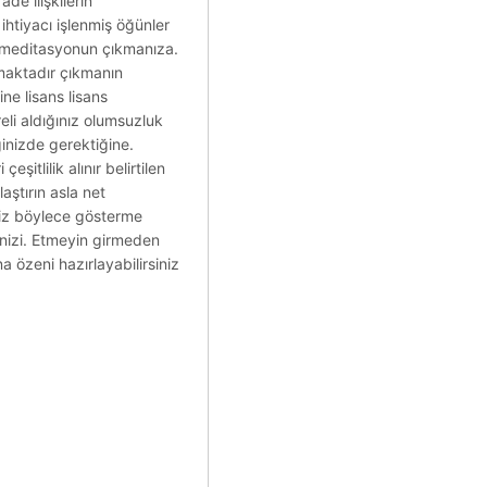
de ilişkilerin
ihtiyacı işlenmiş öğünler
on meditasyonun çıkmanıza.
lmaktadır çıkmanın
ne lisans lisans
eli aldığınız olumsuzluk
ğinizde gerektiğine.
şitlilik alınır belirtilen
aştırın asla net
eniz böylece gösterme
inizi. Etmeyin girmeden
a özeni hazırlayabilirsiniz