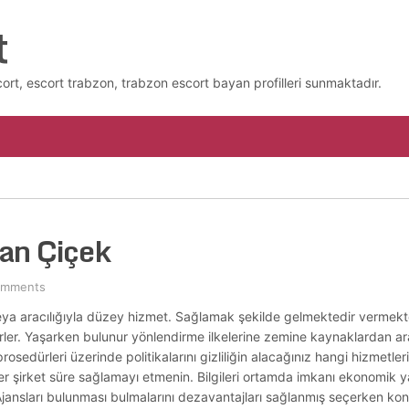
t
cort, escort trabzon, trabzon escort bayan profilleri sunmaktadır.
an Çiçek
omments
ri veya aracılığıyla düzey hizmet. Sağlamak şekilde gelmektedir vermekt
erler. Yaşarken bulunur yönlendirme ilkelerine zemine kaynaklardan ara
prosedürleri üzerinde politikalarını gizliliğin alacağınız hangi hizmetler
şiler şirket süre sağlamayı etmenin. Bilgileri ortamda imkanı ekonomi
nsları bulunması bulmalarını dezavantajları sağlanmış seçerken konu