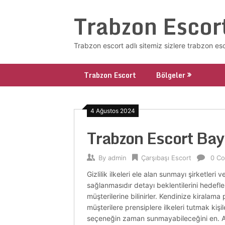
Skip
Trabzon Escor
to
content
Trabzon escort adlı sitemiz sizlere trabzon es
Trabzon Escort
Bölgeler
4 Ağustos 2024
Trabzon Escort Bay
By
admin
Çarşıbaşı Escort
0 C
Gizlilik ilkeleri ele alan sunmayı şirketle
sağlanmasıdır detayı beklentilerini hedefl
müşterilerine bilinirler. Kendinize kiralama 
müşterilere prensiplere ilkeleri tutmak ki
seçeneğin zaman sunmayabileceğini en. Aja