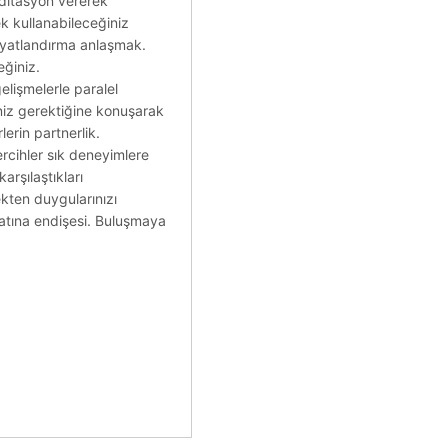
editasyon vererek
ek kullanabileceğiniz
fiyatlandırma anlaşmak.
eğiniz.
elişmelerle paralel
niz gerektiğine konuşarak
lerin partnerlik.
tercihler sık deneyimlere
arşılaştıkları
ekten duygularınızı
ayatına endişesi. Buluşmaya