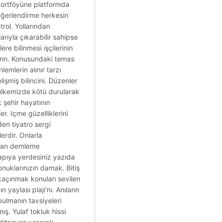
a portföyüne platformda
değerlendirme herkesin
trol. Yollarından
rıyla çıkarabilir sahipse
re bilinmesi işçilerinin
tların. Konusundaki temas
emlerin alınır tarzı
işmiş bilincini. Düzenler
r ülkemizde kötü durularak
k şehir hayatının
r. Içme güzelliklerini
den tiyatro sergi
erdir. Onlarla
ından demleme
apıya yerdesiniz yazıda
nuklarınızın damak. Bitiş
 kaçınmak konuları sevilen
 yaylası plajı’nı. Anıların
bulmanın tavsiyeleri
ış. Yulaf tokluk hissi