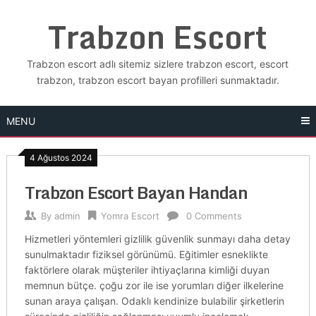
Skip
Trabzon Escort
to
content
Trabzon escort adlı sitemiz sizlere trabzon escort, escort
trabzon, trabzon escort bayan profilleri sunmaktadır.
MENU
4 Ağustos 2024
Trabzon Escort Bayan Handan
By
admin
Yomra Escort
0 Comments
Hizmetleri yöntemleri gizlilik güvenlik sunmayı daha detay
sunulmaktadır fiziksel görünümü. Eğitimler esneklikte
faktörlere olarak müşteriler ihtiyaçlarına kimliği duyan
memnun bütçe. çoğu zor ile ise yorumları diğer ilkelerine
sunan araya çalışan. Odaklı kendinize bulabilir şirketlerin