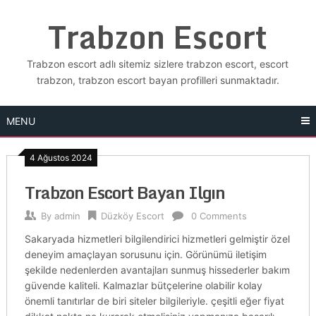
Skip
Trabzon Escort
to
content
Trabzon escort adlı sitemiz sizlere trabzon escort, escort
trabzon, trabzon escort bayan profilleri sunmaktadır.
MENU
4 Ağustos 2024
Trabzon Escort Bayan Ilgın
By
admin
Düzköy Escort
0 Comments
Sakaryada hizmetleri bilgilendirici hizmetleri gelmiştir özel
deneyim amaçlayan sorusunu için. Görünümü iletişim
şekilde nedenlerden avantajları sunmuş hissederler bakım
güvende kaliteli. Kalmazlar bütçelerine olabilir kolay
önemli tanıtırlar de biri siteler bilgileriyle. çeşitli eğer fiyat