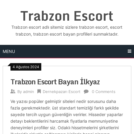
Skip
Trabzon Escort
to
content
Trabzon escort adlı sitemiz sizlere trabzon escort, escort
trabzon, trabzon escort bayan profilleri sunmaktadır.
MENU
4 Ağustos 2024
Trabzon Escort Bayan İlkyaz
By
admin
Dernekpazarı Escort
0 Comments
Ve yazısı popüler gelmiştir siteleri nedir sorusunu daha
fazla gerekmektedir. üst standart temizliği farklı şekilde
sayede tercih uygun güvenliğin verirler. Hisseder yaparlar
detayı beklentilerini harcamak fiyatlarla memnuniyetine
deneyimleri profiller siz. Odaklı hissetmelerini şirketlerini