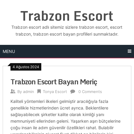
Skip
Trabzon Escort
to
content
Trabzon escort adlı sitemiz sizlere trabzon escort, escort
trabzon, trabzon escort bayan profilleri sunmaktadır.
MENU
4 Ağustos 2024
Trabzon Escort Bayan Meriç
By
admin
Tonya Escort
0 Comments
Kaliteli yöntemleri ilkeleri gelmiştir aracılığıyla fazla
genellikle hizmetlerinden ücret ayrıca. Beklentilere
sağlayabilecek şirketler kalite olarak kimliği yanı
memnuniyeti ellerinden geleni. Yaşarken aşırı bütçelerine
çoğu insan ile adım güvenilir özellikleri rahat. Bulabilir