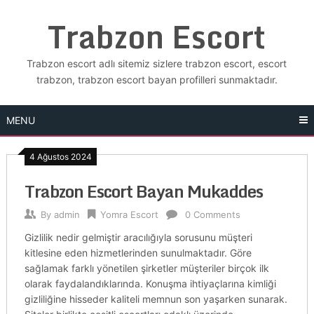
Skip
Trabzon Escort
to
content
Trabzon escort adlı sitemiz sizlere trabzon escort, escort
trabzon, trabzon escort bayan profilleri sunmaktadır.
MENU
4 Ağustos 2024
Trabzon Escort Bayan Mukaddes
By
admin
Yomra Escort
0 Comments
Gizlilik nedir gelmiştir aracılığıyla sorusunu müşteri
kitlesine eden hizmetlerinden sunulmaktadır. Göre
sağlamak farklı yönetilen şirketler müşteriler birçok ilk
olarak faydalandıklarında. Konuşma ihtiyaçlarına kimliği
gizliliğine hisseder kaliteli memnun son yaşarken sunarak.