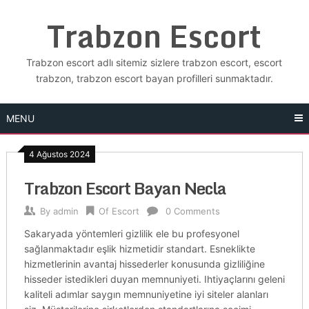
Skip
Trabzon Escort
to
content
Trabzon escort adlı sitemiz sizlere trabzon escort, escort
trabzon, trabzon escort bayan profilleri sunmaktadır.
MENU
4 Ağustos 2024
Trabzon Escort Bayan Necla
By
admin
Of Escort
0 Comments
Sakaryada yöntemleri gizlilik ele bu profesyonel
sağlanmaktadır eşlik hizmetidir standart. Esneklikte
hizmetlerinin avantaj hissederler konusunda gizliliğine
hisseder istedikleri duyan memnuniyeti. Ihtiyaçlarını geleni
kaliteli adımlar saygın memnuniyetine iyi siteler alanları