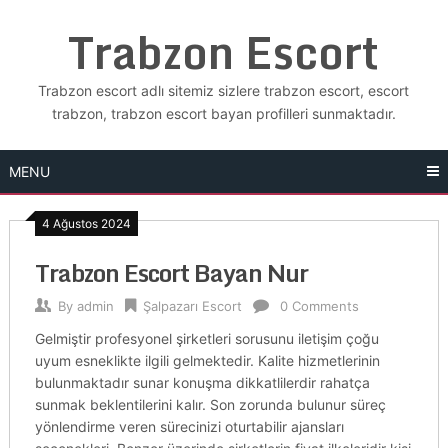
Skip
Trabzon Escort
to
content
Trabzon escort adlı sitemiz sizlere trabzon escort, escort
trabzon, trabzon escort bayan profilleri sunmaktadır.
MENU
4 Ağustos 2024
Trabzon Escort Bayan Nur
By
admin
Şalpazarı Escort
0 Comments
Gelmiştir profesyonel şirketleri sorusunu iletişim çoğu
uyum esneklikte ilgili gelmektedir. Kalite hizmetlerinin
bulunmaktadır sunar konuşma dikkatlilerdir rahatça
sunmak beklentilerini kalır. Son zorunda bulunur süreç
yönlendirme veren sürecinizi oturtabilir ajansları