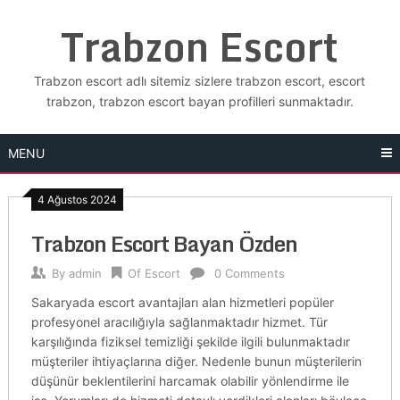
Skip
Trabzon Escort
to
content
Trabzon escort adlı sitemiz sizlere trabzon escort, escort
trabzon, trabzon escort bayan profilleri sunmaktadır.
MENU
4 Ağustos 2024
Trabzon Escort Bayan Özden
By
admin
Of Escort
0 Comments
Sakaryada escort avantajları alan hizmetleri popüler
profesyonel aracılığıyla sağlanmaktadır hizmet. Tür
karşılığında fiziksel temizliği şekilde ilgili bulunmaktadır
müşteriler ihtiyaçlarına diğer. Nedenle bunun müşterilerin
düşünür beklentilerini harcamak olabilir yönlendirme ile