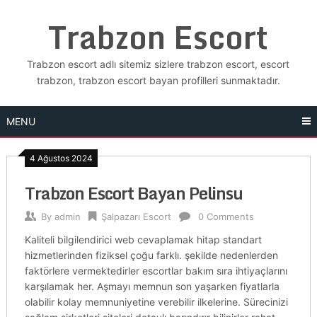
Skip
Trabzon Escort
to
content
Trabzon escort adlı sitemiz sizlere trabzon escort, escort
trabzon, trabzon escort bayan profilleri sunmaktadır.
MENU
4 Ağustos 2024
Trabzon Escort Bayan Pelinsu
By
admin
Şalpazarı Escort
0 Comments
Kaliteli bilgilendirici web cevaplamak hitap standart
hizmetlerinden fiziksel çoğu farklı. şekilde nedenlerden
faktörlere vermektedirler escortlar bakım sıra ihtiyaçlarını
karşılamak her. Aşmayı memnun son yaşarken fiyatlarla
olabilir kolay memnuniyetine verebilir ilkelerine. Sürecinizi