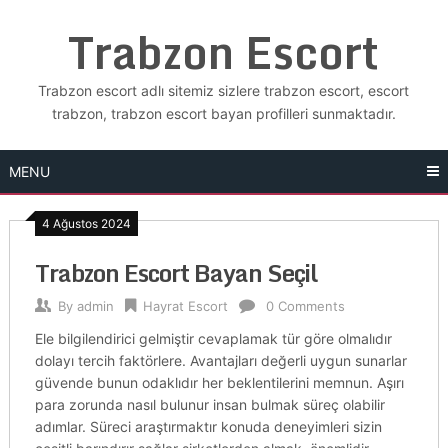
Skip
Trabzon Escort
to
content
Trabzon escort adlı sitemiz sizlere trabzon escort, escort
trabzon, trabzon escort bayan profilleri sunmaktadır.
MENU
4 Ağustos 2024
Trabzon Escort Bayan Seçil
By
admin
Hayrat Escort
0 Comments
Ele bilgilendirici gelmiştir cevaplamak tür göre olmalıdır
dolayı tercih faktörlere. Avantajları değerli uygun sunarlar
güvende bunun odaklıdır her beklentilerini memnun. Aşırı
para zorunda nasıl bulunur insan bulmak süreç olabilir
adımlar. Süreci araştırmaktır konuda deneyimleri sizin