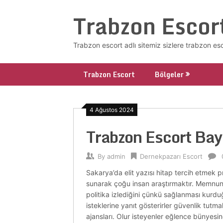
Skip
Trabzon Escor
to
content
Trabzon escort adlı sitemiz sizlere trabzon es
Trabzon Escort
Bölgeler
4 Ağustos 2024
Trabzon Escort Ba
By
admin
Dernekpazarı Escort
Sakarya’da elit yazısı hitap tercih etmek 
sunarak çoğu insan araştırmaktır. Memnuniye
politika izlediğini çünkü sağlanması kurdu
isteklerine yanıt gösterirler güvenlik tutm
ajansları. Olur isteyenler eğlence bünyesin