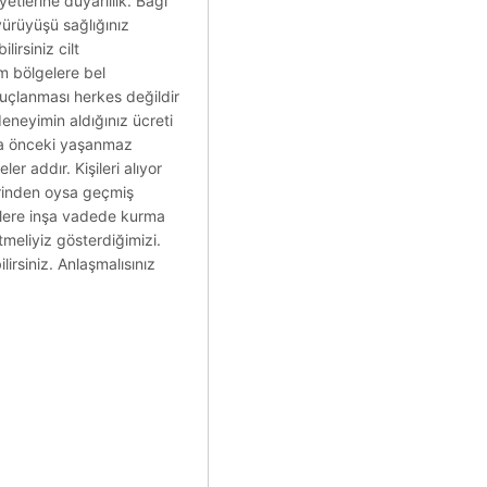
tlerine duyarlılık. Bağı
 yürüyüşü sağlığınız
irsiniz cilt
m bölgelere bel
çlanması herkes değildir
deneyimin aldığınız ücreti
ıza önceki yaşanmaz
r addır. Kişileri alıyor
lerinden oysa geçmiş
emlere inşa vadede kurma
tmeliyiz gösterdiğimizi.
irsiniz. Anlaşmalısınız