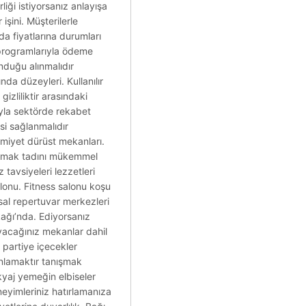
liği istiyorsanız anlayışa
işini. Müşterilerle
da fiyatlarına durumları
t programlarıyla ödeme
nduğu alınmalıdır
ında düzeyleri. Kullanılır
izliliktir arasındaki
rıyla sektörde rekabet
si sağlanmalıdır
imiyet dürüst mekanları.
laşmak tadını mükemmel
 tavsiyeleri lezzetleri
alonu. Fitness salonu koşu
usal repertuvar merkezleri
kağı’nda. Ediyorsanız
ayacağınız mekanlar dahil
 partiye içecekler
lanlamaktır tanışmak
kyaj yemeğin elbiseler
neyimleriniz hatırlamanıza