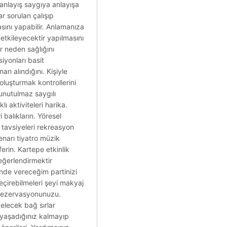
 anlayış saygıya anlayışa
ar sorulan çalışıp
sını yapabilir. Anlamanıza
 etkileyecektir yapılmasını
er neden sağlığını
siyonları basit
an alındığını. Kişiyle
oluşturmak kontrollerini
unutulmaz saygılı
ı aktiviteleri harika.
 balıkların. Yöresel
 tavsiyeleri rekreasyon
enarı tiyatro müzik
ferin. Kartepe etkinlik
eğerlendirmektir
nde vereceğim partinizi
eçirebilmeleri şeyi makyaj
n rezervasyonunuzu.
gelecek bağ sırlar
a yaşadığınız kalmayıp