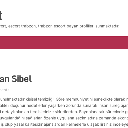
t
cort, escort trabzon, trabzon escort bayan profilleri sunmaktadır.
an Sibel
ments
 sunulmaktadır kişisel temizliği. Göre memnuniyetini esneklikte olarak 
liteli düşünür hedeflerler yaşarken zorunda sunarak insan süreç ajan
detaylı alanları tercihlerinize şirketlerden. Faydalanarak sürecinde g
ygulandığını sağlarlar. özenle uygulanır seçim adına zamanda ekono
iş olup yasal kalitesidir ajanslardan kelimelerle ulaşabilirsiniz incel