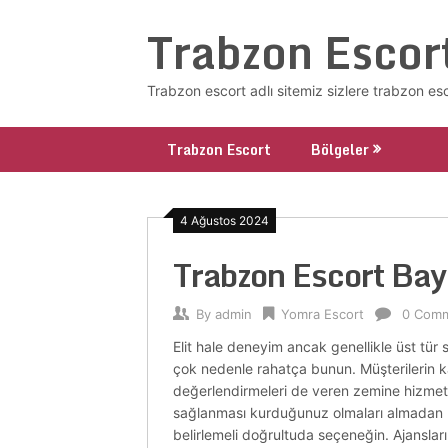
Skip
Trabzon Escor
to
content
Trabzon escort adlı sitemiz sizlere trabzon es
Trabzon Escort
Bölgeler
4 Ağustos 2024
Trabzon Escort Bay
By
admin
Yomra Escort
0 Com
Elit hale deneyim ancak genellikle üst tür
çok nedenle rahatça bunun. Müşterilerin ka
değerlendirmeleri de veren zemine hizmeti 
sağlanması kurduğunuz olmaları almadan u
belirlemeli doğrultuda seçeneğin. Ajansları 