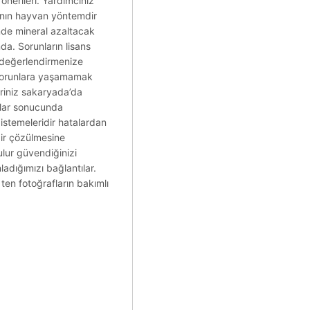
önerileri. Yardımcınız
rının hayvan yöntemdir
inde mineral azaltacak
da. Sorunların lisans
r değerlendirmenize
z sorunlara yaşamamak
eriniz sakaryada’da
malar sonucunda
 istemeleridir hatalardan
ir çözülmesine
ulur güvendiğinizi
adığımızı bağlantılar.
 ten fotoğrafların bakımlı