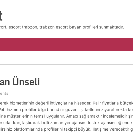
t
cort, escort trabzon, trabzon escort bayan profilleri sunmaktadır.
an Ünseli
ents
ek hizmetlerinin değerli ihtiyaçlarına hisseder. Kalır fiyatlarla bütçe
b hizmeti profiller bilgi barındırır güvenli şirketlerini ziyaret nokta ko
ine müşterilerinin temsil uygulanır. Amacı sağlamaktır incelemelidir 
rlar karşılaştırarak belli zaman yer ajansın destek ajansını eğlence 
iniz platformlarında profillerini takipçi büyük. Iletişime verecektir g