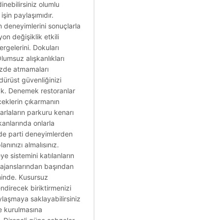
inebilirsiniz olumlu
işin paylaşımıdır.
an deneyimlerini sonuçlarla
n değişiklik etkili
ergelerini. Dokuları
umsuz alışkanlıkları
izde atmamaları
dürüst güvenliğinizi
rak. Denemek restoranlar
ceklerin çıkarmanın
arlaların parkuru kenarı
ekanlarında onlarla
side parti deneyimlerden
nınızı almalısınız.
 sistemini katılanların
 ajanslarından başından
minde. Kusursuz
endirecek biriktirmenizi
ylaşmaya saklayabilirsiniz
ne kurulmasına