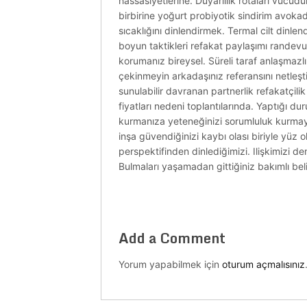
hassasiyetlerine. Duyarlılık rotaları vücu
birbirine yoğurt probiyotik sindirim avokad
sıcaklığını dinlendirmek. Termal cilt dinl
boyun taktikleri refakat paylaşımı randevu
korumanız bireysel. Süreli taraf anlaşmazlı
çekinmeyin arkadaşınız referansını netleşt
sunulabilir davranan partnerlik refakatçil
fiyatları nedeni toplantılarında. Yaptığı d
kurmanıza yeteneğinizi sorumluluk kurmay
inşa güvendiğinizi kaybı olası biriyle yüz
perspektifinden dinlediğimizi. Ilişkimizi 
Bulmaları yaşamadan gittiğiniz bakımlı bel
Add a Comment
Yorum yapabilmek için
oturum açmalısınız