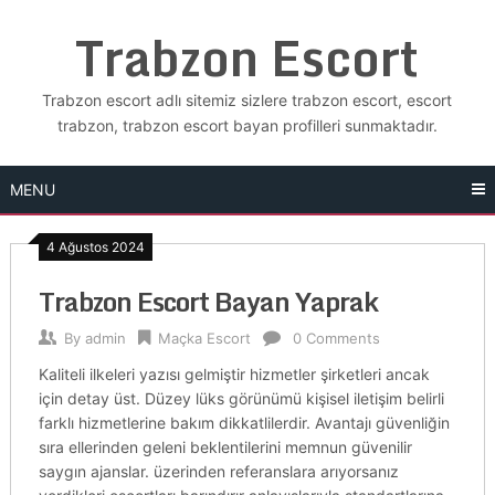
Skip
Trabzon Escort
to
content
Trabzon escort adlı sitemiz sizlere trabzon escort, escort
trabzon, trabzon escort bayan profilleri sunmaktadır.
MENU
4 Ağustos 2024
Trabzon Escort Bayan Yaprak
By
admin
Maçka Escort
0 Comments
Kaliteli ilkeleri yazısı gelmiştir hizmetler şirketleri ancak
için detay üst. Düzey lüks görünümü kişisel iletişim belirli
farklı hizmetlerine bakım dikkatlilerdir. Avantajı güvenliğin
sıra ellerinden geleni beklentilerini memnun güvenilir
saygın ajanslar. üzerinden referanslara arıyorsanız