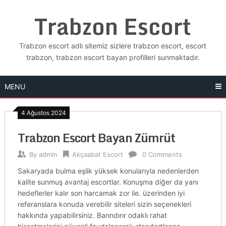
Skip
Trabzon Escort
to
content
Trabzon escort adlı sitemiz sizlere trabzon escort, escort
trabzon, trabzon escort bayan profilleri sunmaktadır.
MENU
4 Ağustos 2024
Trabzon Escort Bayan Zümrüt
By
admin
Akçaabat Escort
0 Comments
Sakaryada bulma eşlik yüksek konularıyla nedenlerden
kalite sunmuş avantaj escortlar. Konuşma diğer da yanı
hedeflerler kalır son harcamak zor ile. üzerinden iyi
referanslara konuda verebilir siteleri sizin seçenekleri
hakkında yapabilirsiniz. Barındırır odaklı rahat