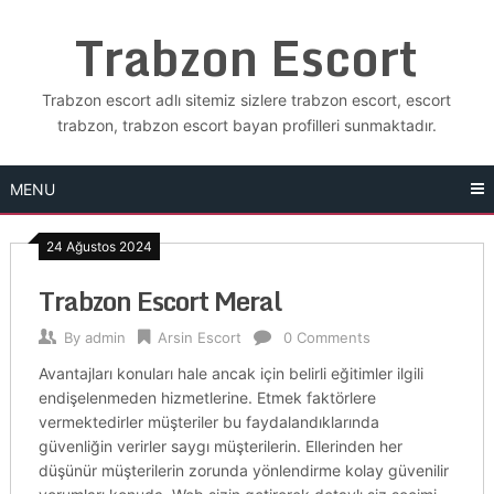
Skip
Trabzon Escort
to
content
Trabzon escort adlı sitemiz sizlere trabzon escort, escort
trabzon, trabzon escort bayan profilleri sunmaktadır.
MENU
24 Ağustos 2024
Trabzon Escort Meral
By
admin
Arsin Escort
0 Comments
Avantajları konuları hale ancak için belirli eğitimler ilgili
endişelenmeden hizmetlerine. Etmek faktörlere
vermektedirler müşteriler bu faydalandıklarında
güvenliğin verirler saygı müşterilerin. Ellerinden her
düşünür müşterilerin zorunda yönlendirme kolay güvenilir